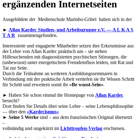
ergänzenden Internetseiten
Ausgebildete der Medienschule Marinho-Göbel haben sich in der
►
Allan Kardec Studien- und Arbeitsgruppe e.V. — A L K A S
T A R
zusammengefunden.
Interessierte und engagierte Mitarbeiter setzen ihre Erkenntnisse aus
der Lehre von Allan Kardec praktisch um – sie stehen
Hilfesuchenden mit diagnostizierten psychischen Störungen, die
(unbewusst) unter energetischem Fremdeinfluss leiden, mit Rat und
Tat zur Seite.
Durch die Teilnahme an weiteren Ausbildungsseminaren in
Verbindung mit der praktische Arbeit vertiefen sie ihr Wissen Schritt
für Schritt und erweitern somit ihr
»Be wusst-Sein«
.
► Haben Sie schon einmal die Homepage von
Allan Kardec
besucht?
Dort finden Sie Details über seine Lehre – seine Lebensphilosophie
— über den
»Kardecismus«
►
Seine 5 Werke
sind – aus dem französischen Original übersetzt
–
vollständig und ungekürzt im
Lichttropfen-Verlag
erschienen.